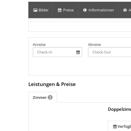
Bilder
Preise
Informationen
A
Anreise
Abreise
Leistungen & Preise
Zimmer
2
Doppelzim
Verfüg