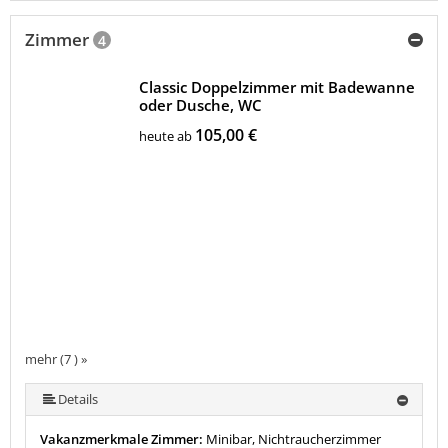
Zimmer
4
Classic Doppelzimmer mit Badewanne
oder Dusche, WC
105,00 €
heute ab
mehr (7 ) »
mehr (7 ) »
mehr (7 ) »
mehr (7 ) »
Details
Vakanzmerkmale Zimmer:
Minibar, Nichtraucherzimmer