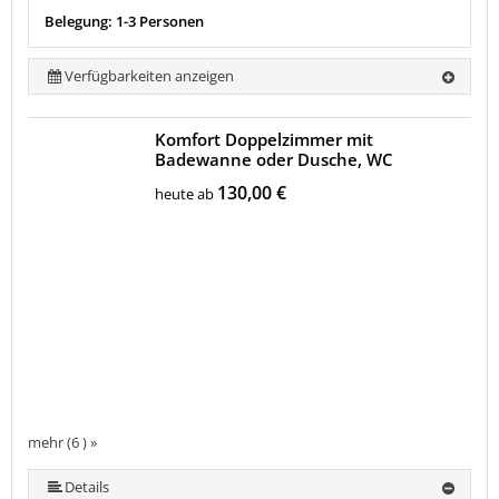
Belegung: 1-3 Personen
Verfügbarkeiten anzeigen
Komfort Doppelzimmer mit
Badewanne oder Dusche, WC
130,00 €
heute ab
mehr (6 ) »
mehr (6 ) »
mehr (6 ) »
Details