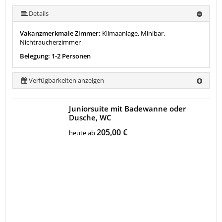
mehr (8 ) »
mehr (8 ) »
mehr (8 ) »
mehr (8 ) »
Details
Vakanzmerkmale Zimmer:
Klimaanlage, Minibar,
Nichtraucherzimmer
Belegung: 1-2 Personen
Verfügbarkeiten anzeigen
Juniorsuite mit Badewanne oder
Dusche, WC
205,00 €
heute ab