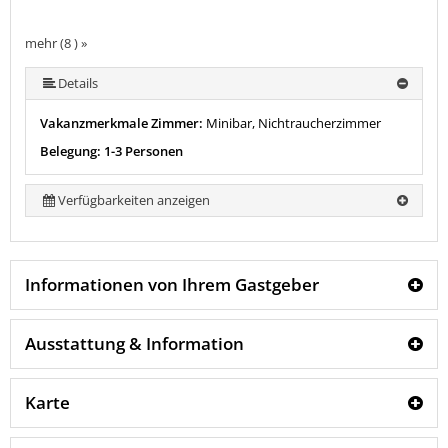
mehr (8 ) »
mehr (8 ) »
mehr (8 ) »
mehr (8 ) »
mehr (8 ) »
Details
Vakanzmerkmale Zimmer:
Minibar, Nichtraucherzimmer
Belegung: 1-3 Personen
Verfügbarkeiten anzeigen
Informationen von Ihrem Gastgeber
Ausstattung & Information
Karte